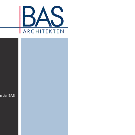
um der
BAS