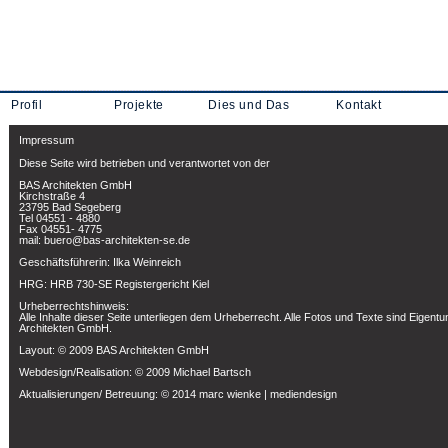
Profil
Projekte
Dies und Das
Kontakt
Impressum
Diese Seite wird betrieben und verantwortet von der
BAS Architekten GmbH
Kirchstraße 4
23795 Bad Segeberg
Tel 04551 - 4880
Fax 04551- 4775
mail: buero@bas-architekten-se.de
Geschäftsführerin: Ilka Weinreich
HRG: HRB 730-SE Registergericht Kiel
Urheberrechtshinweis:
Alle Inhalte dieser Seite unterliegen dem Urheberrecht. Alle Fotos und Texte sind Eigent
Architekten GmbH.
Layout: © 2009 BAS Architekten GmbH
Webdesign/Realisation: © 2009 Michael Bartsch
Aktualisierungen/ Betreuung: © 2014 marc wienke | mediendesign