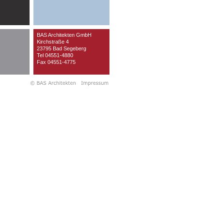
BAS Architekten GmbH
Kirchstraße 4
23795 Bad Segeberg
Tel 04551-4880
Fax
04551-4775