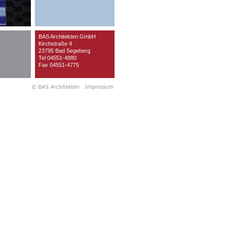
BAS Architekten GmbH
Kirchstraße 4
23795 Bad Segeberg
Tel 04551-4880
Fax
04551-4775