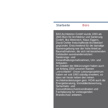
Startseite
Büro
BAS Architekten GmbH wurde 1993 als
‚BAS Büro für Architektur und Sanierung
GmbH, Ilka Weinreich, Klaus Eggers,
David Oehler freischaffende Architekten'
gegründet. Entscheidend für die damalige
Namensgebung war der hohe Anteil an
Baumaßnahmen, die sich mit bestehenden
Gebäuden auseinandersetzten:
Sanierungs- und
Instandhaltungsmaßnahmen, Um- und
Anbauten.
Im Zeitalter der Abkürzungen haben auch
wir Anfang 2009 unseren Namen
„verschlankt“. Unser Leistungsspektrum
haben wir seit 1993 ständig erweitert, so
dass wir heute neben den reinen
Architektenleistungen gem. HOAI auch die
Energieberatung, Immobilienbewertung,
Sicherheits- und
Gesundheitsschutzkoordination und
Fachplanung für vorbeugenden
Brandschutz anbieten.