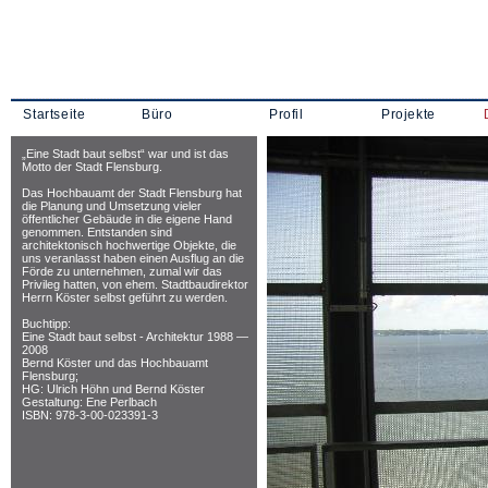
Startseite
Büro
Profil
Projekte
„Eine Stadt baut selbst“ war und ist das
Motto der Stadt Flensburg.
Das Hochbauamt der Stadt Flensburg hat
die Planung und Umsetzung vieler
öffentlicher Gebäude in die eigene Hand
genommen. Entstanden sind
architektonisch hochwertige Objekte, die
uns veranlasst haben einen Ausflug an die
Förde zu unternehmen, zumal wir das
Privileg hatten, von ehem. Stadtbaudirektor
Herrn Köster selbst geführt zu werden.
Buchtipp:
Eine Stadt baut selbst - Architektur 1988 —
2008
Bernd Köster und das Hochbauamt
Flensburg;
HG: Ulrich Höhn und Bernd Köster
Gestaltung: Ene Perlbach
ISBN: 978-3-00-023391-3